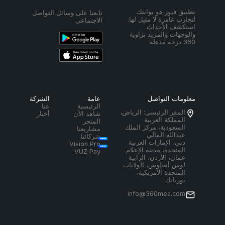
تطبيق فيوز هو بوابتك
تابعنا على وسائل التواصل
لتجارب غامرة لا مثيل لها.
الاجتماعي
استكشف الأحداث
والوجهات والمزيد بزاوية
360 درجة مذهلة.
معلومات التواصل
عامة
الشركة
الرئيسية
عنا
المقر الرئيسي: الرياض،
شاهد الآن
أخبار
المملكة العربية
المتجر
السعودية، مركز الملك
مشاريعنا
عبدالله المالي
شركائنا
دبي، الإمارات العربية
Vision Pro
المتحدة، مدينة الإعلام
VUZ Pay
عمان، الأردن، الرابية
لوس أنجلوس، الولايات
المتحدة الأمريكية،
بوربانك
info@360mea.com